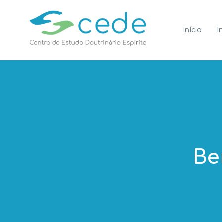
I
Início
Be